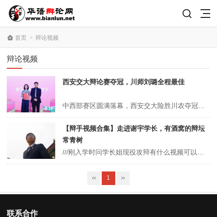
首页
>
辩论视频
辩论视频
西安交大辩论赛夺冠，川师刘璐全程最佳
中西部赛区圆满落幕，西安交大险胜川农夺冠，川师刘璐全程最佳2026年6月13日，由共青团苏州市委员会、苏州市人才服务中心指导的第三届“苏才杯”人才服务主题百校辩论赛中西部赛区决赛，在西安交通大学星际报告厅正式开赛。本届苏才杯中西部赛区集结西安交通大学、四川大学、重庆大学、电子科技大学、西南政法大学等强队，共覆...
【辩手视频合集】走进谢宇学长，有酒窝的辩坛
常青树
///刚入学时问学长姐现役攻辩有什么视频可以看学长姐推荐了一个人说“你学长质询启蒙裂墙推荐”临近毕业 学弟妹问现役攻辩有什么视频可以看我会心一笑 还是推荐了同一个人“攻辩一定要看谢宇 不看不是xx人”没错 三月的第一天 小华语带你走近辩论常青树——谢宇学长的比赛世界1.2017世界华语辩...
‹‹
1
››
联系合作