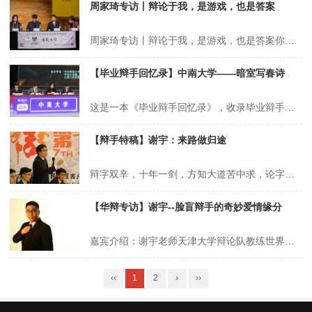
周家琦专访丨辩论于我，是游戏，也是答案
周家琦专访丨辩论于我，是游戏，也是答案你在搜周家琦❓还是+7❓还是悉尼大学未来之星❓还是申论质询小完能❓你只需要知道她是辩论圈顶级辩手👆全能ACE👏可盐可甜的大top🤛是队伍的绝对核心✅ 💗凭借一口台湾腔征服所有评委👍路一鸣钦点的王者❗周家琦+7💞一骑绝尘💘华语辩坛至暗时刻掌权人🙌💝世界杯组委给她唱歌跳舞难博...
【毕业辩手回忆录】中南大学——暗室写春诗
这是一本《毕业辩手回忆录》，收录毕业辩手和辩论队的故事。第一期的投稿来自中南大学辩论队的毕业辩手，让我们一起看看吧！暗室写春诗“谢谢辩论队的你们，我的青春因你们有了具象的热血和遗憾”这是bar tells all写在硕士论文致谢里的一句话。中南大学校辩论队的经历，就是一个简单纯粹，关于热爱和勇气的故事。困局—...
【辩手特稿】谢宇：来路做归途
辩字双辛，十年一剑，方知大道苦中求，论字一言，胜于九鼎，终悟明辨胜雄辩，以辩促学，锲而不舍，方能胜人胜己，以辩会友，博采众长，终可成长成才。决赛结束当晚，我们队去网吧连坐，小朋友们在开黑，我在给同学写入党介绍材料。夏局发来微信，让我写个文章，讲讲和世锦赛的故事，那就从头讲起吧。到了南京第一天，在宾馆放下行李，...
【华辩专访】谢宇--脸盲辩手的奇妙爱情缘分
嘉宾介绍：谢宇老师天津大学辩论队教练世界华语辩论锦标赛冠军暨全程最佳辩手华语辩论世界杯冠军第二届教育部全国学生“学宪法讲宪法”大赛冠军指导老师华辩12载，我们一起见证了谢宇博士先后以辩手、教练、评委的身份参与其中，并多次带领天津大学辩论队获得优异的成绩。今天华辩组委会很荣幸邀请到了谢宇老师参加访谈，一起分享对...
‹‹
1
2
›
››