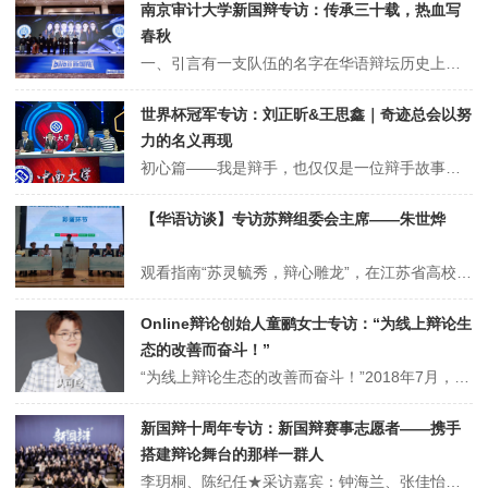
南京审计大学新国辩专访：传承三十载，热血写
春秋
一、引言有一支队伍的名字在华语辩坛历史上可谓熠熠生辉。他们并非来自传统名校，却以普通高校的身份屡次击败强敌，曾斩获过全国冠军与国际大赛亚军；他们不追求昙花一现的辉煌，而是用三十余年的积淀打磨出独特的辩论基因，是国内公认最具传承的辩论队之一。从2024年苏辩冠军到资格赛金卡再到2025年新国辩八强，十六场精彩比...
世界杯冠军专访：刘正昕&王思鑫｜奇迹总会以努
力的名义再现
初心篇——我是辩手，也仅仅是一位辩手故事的萌芽：偶然的开始，必然的坚持“我 8 岁开始打辩论，今年是 18 岁~”，在2024年的春季招生直播镜头下，这是刘正昕对自己十年辩论经历俏皮回答。画面转到王思鑫，他坦言道是身上”沉甸甸“责任让他坚持到现在。这便是我们本期华语辩论网人物特稿的主人公——国防科大刘正昕、王...
【华语访谈】专访苏辩组委会主席——朱世烨
观看指南“苏灵毓秀，辩心雕龙”，在江苏省高校辩论公开赛落幕之后，华语辩论网特向本届苏辩组委会主席朱世烨学长进行了专访。这是对于苏辩台前幕后的进一步挖掘，也将开启一场独属于辩手的浪漫之旅，在访谈中，朱世烨学长将就“苏辩赛事创办的初心与历程”、“组委会工作人员的工作与努力”和“苏辩未来的规划”等多项与苏辩相关的话...
Online辩论创始人童鹂女士专访：“为线上辩论生
态的改善而奋斗！”
“为线上辩论生态的改善而奋斗！”2018年7月，随着“辩论资讯交流群”的建立，Online辩论作为辩论圈中的一颗新星，发出了它对这个喧嚣世界的第一道声音。从最初的辩手交流QQ群，到而后不断丰富的评委资源平台、办赛交流平台、俱乐部平台....不知不觉中，Online辩论构建起了一套完整的生态体系，而几乎所有参与...
新国辩十周年专访：新国辩赛事志愿者——携手
搭建辩论舞台的那样一群人
李玥桐、陈纪任★采访嘉宾：钟海兰、张佳怡、曹朕、龙一丹、张甜甜、王水奕、贾宾不知不觉间，华语辩论网就国际华语辩论邀请赛（即新国辩）十周年所开展的特别专访系列已接近尾声。在陆续采访了新国辩赛事主办方、各大高校参赛队与代表辩手及圈内圈外观众后，最后让我们跟着小华语一起来了解一下在赛事举办的背后，那些默默奉献的志愿...