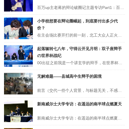
百万up主老蒋的辩论破圈记主题专访Part1：百万up主勇闯辩论圈关关难过关关过“第一次打辩论，我一到接质环节就想逃跑。”谈起2023年新国辩up主表演赛的初体验，老蒋毫不掩饰自己的“狼狈”。彼时的他还是个辩论的门外汉——《奇葩说》只看过零星几期，对攻防和节奏都几无概念。表演赛前，老蒋和南京一所新国辩队伍打了...
小学校想要在辩论圈崛起，到底要付出多少代
价？
在主会场比赛开打的前一刻，北工大众人正火急火燎的讨论一个听起来很荒谬的话题：北工大的开场白应该说什么？说来惭愧，即使翻遍了整个校队公众号，我们依旧没能从中找到能连成一段儿，让四名辩手一人一句念完的slogen。归根到底，这只是源于一个可悲而又有几分好笑的现实——相比我们所遭遇的对手而言，北工大是一所没有故事的...
起落辗转七八年，守得云开见月明：双子座辩手
の世界杯战纪
00出征之前我是一个讲玄学的辩手，在世界杯出征的前一天，我发了一条仅自己可见的朋友圈。但我很快意识到一个问题，参赛选手不可能只有我是双子座。于是我又询问了答案之书“这次世界杯的结果会是怎样”，答案是“问妈妈”，结果我妈说的是“拿金牌”。坏了，世界杯没有金牌。01与辩论的孽缘这次比赛前有一件事是明确的，打完之后...
无解难题——县城高中生辩手的困境
前言（交代一些个人背景，与标题无关，不感兴趣可略过~）各位好。这几天获得了很多关注，来给各位简单介绍一下我自己。项亦宽，宁波大学2019级小学教育师范本科生，所学方向是小学科学，2023年毕业。这几年跌跌撞撞也去一些单位里上过班，打算gap一年专心备考研究生，这几天一边带高中生队伍，一边等初试成绩，一边插空准...
新南威尔士大学专访：在遥远的南半球点燃夏天
新南威尔士大学专访：在遥远的南半球点燃夏天1昂扬的斗志理想和金色雨不鸣则已，一鸣惊人。今年暑假，新南威尔士大学华语辩论队一举夺得亚太杯和华夏杯的双冠军，在华语辩论的历史上留下了浓墨重彩的一笔，让所有人都记住这个远在南半球的辩论队伍。回顾整个亚太赛征程，实属跌宕起伏，波折不断。最令人屏息的，无疑是八进四阶段与北...