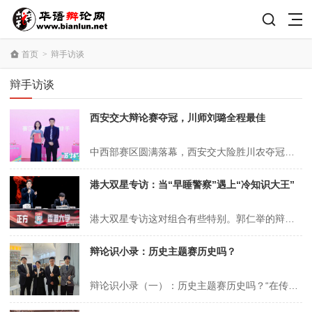
首页
>
辩手访谈
辩手访谈
西安交大辩论赛夺冠，川师刘璐全程最佳
中西部赛区圆满落幕，西安交大险胜川农夺冠，川师刘璐全程最佳2026年6月13日，由共青团苏州市委员会、苏州市人才服务中心指导的第三届“苏才杯”人才服务主题百校辩论赛中西部赛区决赛，在西安交通大学星际报告厅正式开赛。本届苏才杯中西部赛区集结西安交通大学、四川大学、重庆大学、电子科技大学、西南政法大学等强队，共覆...
港大双星专访：当“早睡警察”遇上“冷知识大王”
港大双星专访这对组合有些特别。郭仁举的辩论生涯起步即巅峰——2014年，接触辩论仅两年多的他便随队拿下新国辩冠军。但此后本科阶段，他再未能复制这份成功，“成绩不理想的时候，会陷入自我怀疑”。毕业后工作数年，他选择重返校园，来到香港大学攻读博士，也重新站上了辩论场。柴子凡的轨迹则恰好相反。2015年进入法大后，...
辩论识小录：历史主题赛历史吗？
辩论识小录（一）：历史主题赛历史吗？“在传媒高度发达的今天，单纯历史知识的获得不再重要，只有把历史当作哲学去读，通过纷乱的事件去把握人类活动的思想和精神，才能真正做到读史以明智。”然而一般情况下的辩论赛能够承载这点吗，这就是笔者所关心的所讨论的。实际上笔者打算就主题赛进行讨论，但粗略估计之后觉得一是难以面面俱...