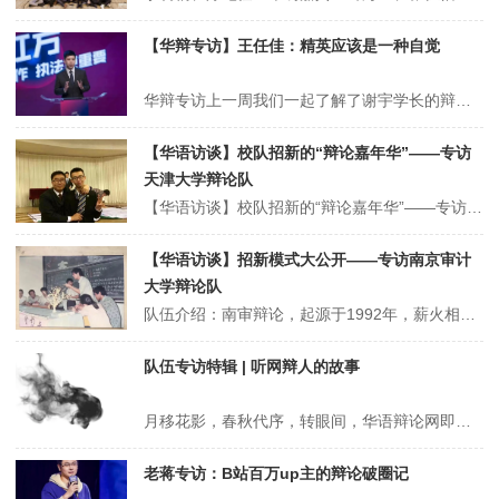
【华辩专访】王任佳：精英应该是一种自觉
华辩专访上一周我们一起了解了谢宇学长的辩论故事和辩论心得，而本周请来了另一位著名辩论教练王任佳先生，他与我们分享了作为律师、作为辩手、作为教练的独特心态和看法。从辩论的意义，聊到带队的方式；从辩论的技巧，聊到对“精英”的解读。让我们一起走进本期专访吧～王任佳辩论一定是批判的，但批判绝不等于单纯的否定嘉宾介绍上...
【华语访谈】校队招新的“辩论嘉年华”——专访
天津大学辩论队
【华语访谈】校队招新的“辩论嘉年华”——专访天津大学辩论队队伍简介天津大学辩论队隶属于天津大学团委，始建于1997年，复建于2005年。以培养理工科学校高水准辩论队伍，帮助在校园营造活泼的讨论氛围和浓厚的人文气息，更好地为爱好辩论的同学服务为宗旨，至今十余年间薪火相传，代表天津大学活跃在各大国际国内辩论赛事中...
【华语访谈】招新模式大公开——专访南京审计
大学辩论队
队伍介绍：南审辩论，起源于1992年，薪火相传三十年，与学校一同发展成长。南京审计大学辩论队一直积极参与各大华语辩论赛事，长期在国内外各类平台有活跃表现。南审辩手秉持着“诚信 求实 笃学 致公”的南审校训，致力于展现当代审计学子的精神风貌，希望与来自各地的优秀辩论队进行交流，以辩促学，成长成才。队伍履历：20...
队伍专访特辑 | 听网辩人的故事
月移花影，春秋代序，转眼间，华语辩论网即将迎来二十岁的生日。一路走来，我们依托着互联网的发展和诸多辩论同好的支持，不断将“华语网辩”和“辩论”公众号发扬光大，希望华语的比赛、华语的文章，在每一位辩论人的道路上都做过一豆灯火，始终与你同行。值此小华语二十周年之际，我们统计了历年华语网辩参与次数最多的五支网辩队，...
老蒋专访：B站百万up主的辩论破圈记